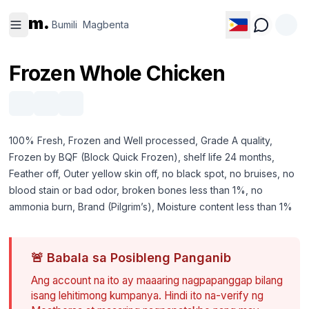
Bumili
Magbenta
m.
Bumili
Magbenta
Frozen Whole Chicken
100% Fresh, Frozen and Well processed, Grade A quality,
Frozen by BQF (Block Quick Frozen), shelf life 24 months,
Feather off, Outer yellow skin off, no black spot, no bruises, no
blood stain or bad odor, broken bones less than 1%, no
ammonia burn, Brand (Pilgrim’s), Moisture content less than 1%
🚨
Babala sa Posibleng Panganib
Ang account na ito ay maaaring nagpapanggap bilang
isang lehitimong kumpanya. Hindi ito na-verify ng