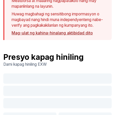
Meatborsa at maaaring nagpapatakbo nang may
mapanlinlang na layunin.
Huwag magbahagi ng sensitibong impormasyon o
magbayad nang hindi muna independyenteng nabe-
verify ang pagkakakilanlan ng kumpanyang ito.
Mag-ulat ng kahina-hinalang aktibidad dito
Presyo kapag hiniling
Dami kapag hiniling
EXW