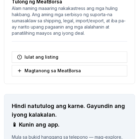
Tulong ng MeatBorsa
Alam naming maaaring nakakastress ang mga huling
hakbang. Ang aming mga serbisyo ng suporta-na
sumasaklaw sa shipping, legal, import/export, at iba pa-
ay narito upang pagaanin ang mga alalahanin at
panatilihing maayos ang iyong deal.
Iulat ang listing
Magtanong sa MeatBorsa
Hindi natutulog ang karne.
Gayundin ang
iyong kalakalan.
📱
Kunin ang app.
Mula sa bukid hanggang sa telepono — mag-explore,