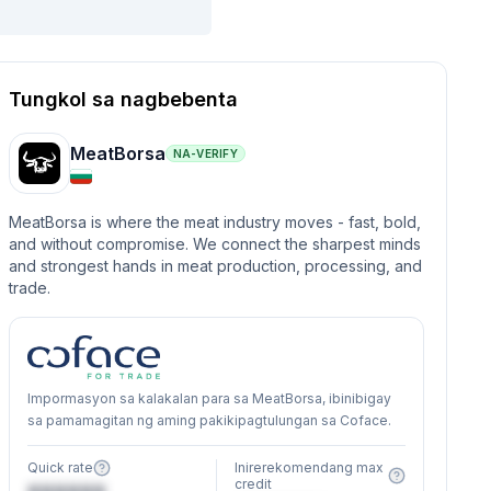
Tungkol sa nagbebenta
MeatBorsa
NA-VERIFY
MeatBorsa is where the meat industry moves - fast, bold,
and without compromise. We connect the sharpest minds
and strongest hands in meat production, processing, and
trade.
Impormasyon sa kalakalan para sa MeatBorsa, ibinibigay
sa pamamagitan ng aming pakikipagtulungan sa Coface.
Quick rate
Inirerekomendang max
credit