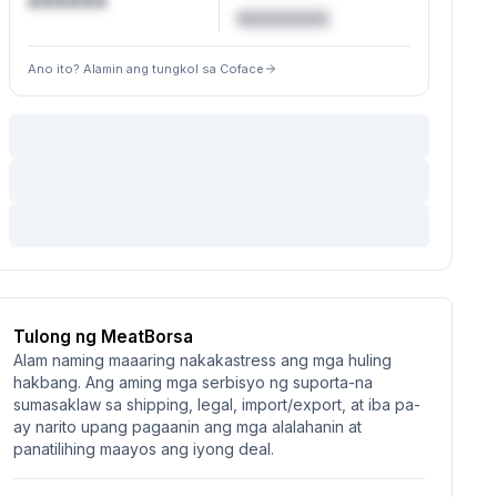
XXXXXX
€XXXXXX
Ano ito? Alamin ang tungkol sa Coface
Tulong ng MeatBorsa
Alam naming maaaring nakakastress ang mga huling
hakbang. Ang aming mga serbisyo ng suporta-na
sumasaklaw sa shipping, legal, import/export, at iba pa-
ay narito upang pagaanin ang mga alalahanin at
panatilihing maayos ang iyong deal.