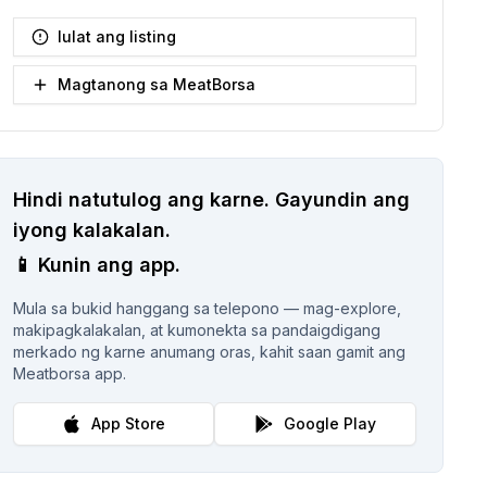
Iulat ang listing
Magtanong sa MeatBorsa
Hindi natutulog ang karne.
Gayundin ang
iyong kalakalan.
📱
Kunin ang app.
Mula sa bukid hanggang sa telepono — mag-explore,
makipagkalakalan, at kumonekta sa pandaigdigang
merkado ng karne anumang oras, kahit saan gamit ang
Meatborsa app.
App Store
Google Play