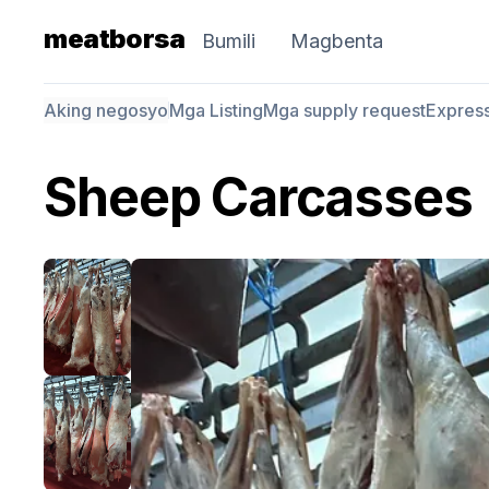
meatborsa
Bumili
Magbenta
Aking negosyo
Mga Listing
Mga supply request
Expres
Sheep Carcasses