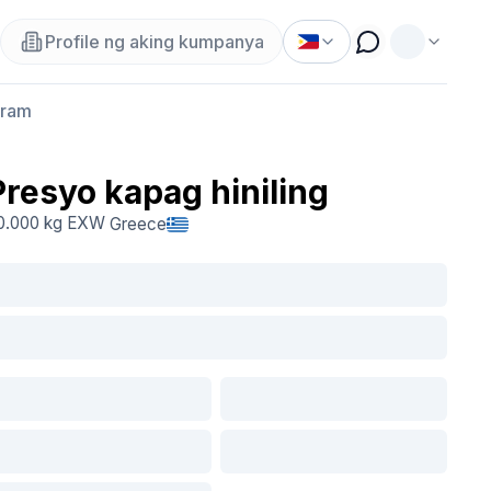
Profile ng aking kumpanya
gram
Presyo kapag hiniling
0.000 kg
EXW
Greece