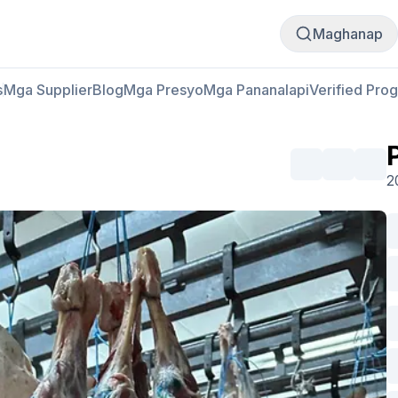
Bumili
Magbenta
Maghanap
s
Mga Supplier
Blog
Mga Presyo
Mga Pananalapi
Verified Pro
2