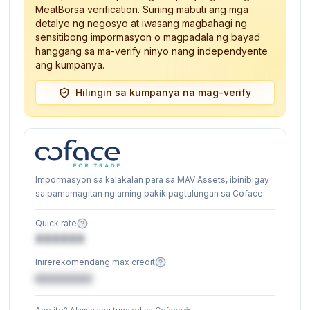
MeatBorsa verification. Suriing mabuti ang mga
detalye ng negosyo at iwasang magbahagi ng
sensitibong impormasyon o magpadala ng bayad
hanggang sa ma-verify ninyo nang independyente
ang kumpanya.
Hilingin sa kumpanya na mag-verify
Impormasyon sa kalakalan para sa MAV Assets, ibinibigay
sa pamamagitan ng aming pakikipagtulungan sa Coface.
Quick rate
XXXXXX
Inirerekomendang max credit
€XXXXXX
Ano ito? Alamin ang tungkol sa Coface