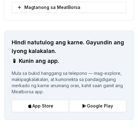
Magtanong sa MeatBorsa
Hindi natutulog ang karne.
Gayundin ang
iyong kalakalan.
📱
Kunin ang app.
Mula sa bukid hanggang sa telepono — mag-explore,
makipagkalakalan, at kumonekta sa pandaigdigang
merkado ng karne anumang oras, kahit saan gamit ang
Meatborsa app.
App Store
Google Play