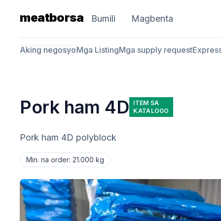
meatborsa
Bumili
Magbenta
Aking negosyo
Mga Listing
Mga supply request
Expres
Pork ham 4D
ITEM SA
KATALOGO
Pork ham 4D polyblock
Min. na order
:
21.000 kg