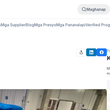
Bumili
Magbenta
Maghanap
s
Mga Supplier
Blog
Mga Presyo
Mga Pananalapi
Verified Pro
P
K
M
ma