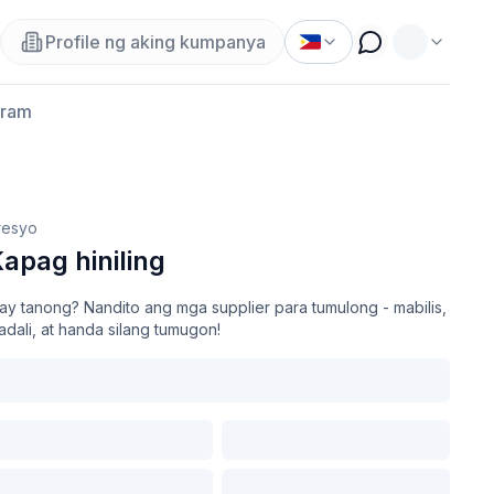
Profile ng aking kumpanya
gram
resyo
apag hiniling
ay tanong? Nandito ang mga supplier para tumulong - mabilis,
dali, at handa silang tumugon!