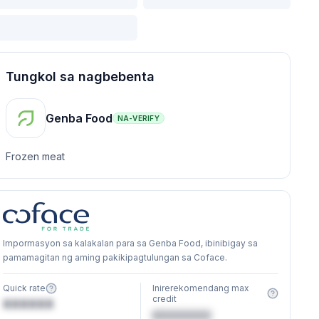
Tungkol sa nagbebenta
Genba Food
NA-VERIFY
Frozen meat
Impormasyon sa kalakalan para sa Genba Food, ibinibigay sa
pamamagitan ng aming pakikipagtulungan sa Coface.
Quick rate
Inirerekomendang max
credit
XXXXXX
€XXXXXX