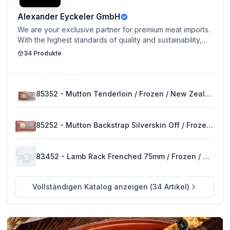
Alexander Eyckeler GmbH
We are your exclusive partner for premium meat imports.
With the highest standards of quality and sustainability,
we bring selected cuts from the world’s finest regions
34
Produkte
directly to you. Our range stands out for exceptional
flavor, carefully chosen origins, and uncompromising
freshness — for culinary experiences at the highest
level.
85352 - Mutton Tenderloin / Frozen / New Zealand
85252 - Mutton Backstrap Silverskin Off / Frozen / New Zealand
83452 - Lamb Rack Frenched 75mm / Frozen / New Zealand
Vollständigen Katalog anzeigen
(
34
Artikel
)