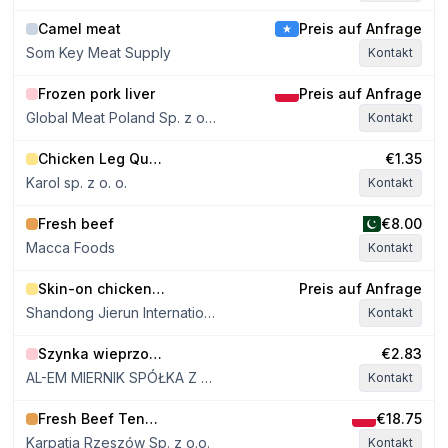
Camel meat
Preis auf Anfrage
Som Key Meat Supply
Kontakt
Frozen pork liver
Preis auf Anfrage
Global Meat Poland Sp. z o.o. Sp. k
Kontakt
Chicken Leg Quarters approx. 300g
€1.35
Karol sp. z o. o.
Kontakt
Fresh beef
€8.00
Macca Foods
Kontakt
Skin-on chicken thigh meat
Preis auf Anfrage
Shandong Jierun International Trade Co., Ltd
Kontakt
Szynka wieprzowa bez kości
€2.83
AL-EM MIERNIK SPÓŁKA Z OGRANICZONĄ ODPOWIEDZIALNOŚCIĄ
Kontakt
Fresh Beef Tenderloin 0.9–1.4 kg
€18.75
Karpatia Rzeszów Sp. z o.o.
Kontakt