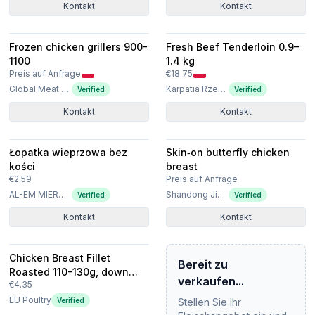
Kontakt
Kontakt
Frozen chicken grillers 900-
Fresh Beef Tenderloin 0.9–
1100
1.4 kg
Preis auf Anfrage
€18.75
Global Meat Poland Sp. z o.o. Sp. k
Karpatia Rzeszów Sp. z o.o.
Verified
Verified
Kontakt
Kontakt
Łopatka wieprzowa bez
Skin‑on butterfly chicken
kości
breast
€2.59
Preis auf Anfrage
AL-EM MIERNIK SPÓŁKA Z OGRANICZONĄ ODPOWIEDZIALNOŚCIĄ
Shandong Jierun International Trade Co., Ltd
Verified
Verified
Kontakt
Kontakt
Chicken Breast Fillet
Bereit zu
Roasted 110-130g, down
verkaufen...
€4.35
priced
EU Poultry
Verified
Stellen Sie Ihr