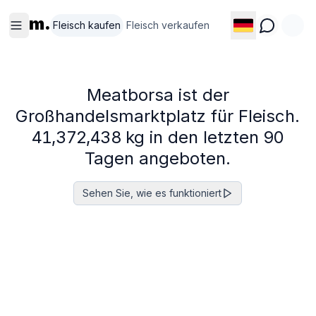
m.
Fleisch kaufen
Fleisch verkaufen
Meatborsa ist der
Großhandelsmarktplatz für Fleisch.
4
1
,
3
7
2
,
4
3
8
kg in den letzten 90
Tagen angeboten.
Sehen Sie, wie es funktioniert
Schweinefleisch
Rind
Geflügel