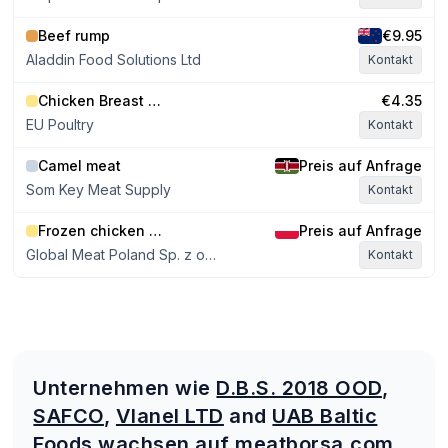
Beef rump
€9.95
Aladdin Food Solutions Ltd
Kontakt
Chicken Breast Slices Roasted 5mm
€4.35
EU Poultry
Kontakt
Camel meat
Preis auf Anfrage
Som Key Meat Supply
Kontakt
Frozen chicken grillers 900-1100
Preis auf Anfrage
Global Meat Poland Sp. z o.o. Sp. k
Kontakt
Unternehmen wie
D.B.S. 2018 OOD
,
SAFCO
,
Vlanel LTD
and
UAB Baltic
Foods
wachsen auf meatborsa.com.