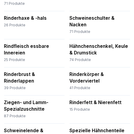
71
Produkte
Rinderhaxe & -hals
Schweineschulter &
Nacken
26
Produkte
71
Produkte
Rindfleisch essbare
Hähnchenschenkel, Keule
Innereien
& Drumstick
25
Produkte
74
Produkte
Rinderbrust &
Rinderkörper &
Rinderlappen
Vorderviertel
39
Produkte
41
Produkte
Ziegen- und Lamm-
Rinderfett & Nierenfett
Spezialzuschnitte
15
Produkte
87
Produkte
Schweinelende &
Spezielle Hähnchenteile