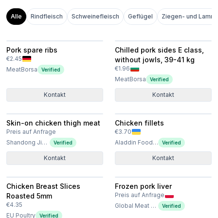
Alle
Rindfleisch
Schweinefleisch
Geflügel
Ziegen- und Lammf
Pork spare ribs
Chilled pork sides E class,
€2.45
without jowls, 39-41 kg
€1.96
MeatBorsa
Verified
MeatBorsa
Verified
Kontakt
Kontakt
Skin-on chicken thigh meat
Chicken fillets
Preis auf Anfrage
€3.70
Shandong Jierun International Trade Co., Ltd
Aladdin Food Solutions Ltd
Verified
Verified
Kontakt
Kontakt
Chicken Breast Slices
Frozen pork liver
Preis auf Anfrage
Roasted 5mm
€4.35
Global Meat Poland Sp. z o.o. Sp. k
Verified
EU Poultry
Verified