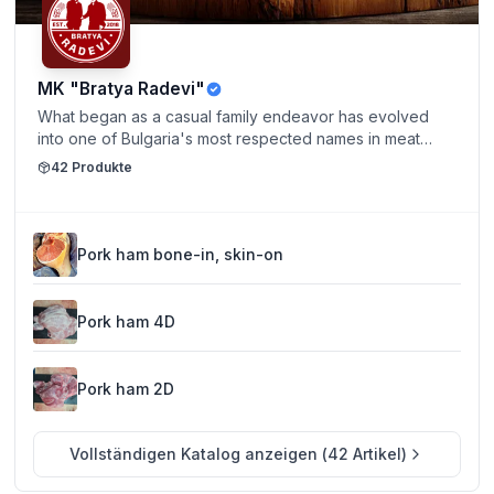
MK "Bratya Radevi"
What began as a casual family endeavor has evolved
into one of Bulgaria's most respected names in meat
production. Guided by Mladen and Dobromir's
42
Produkte
dedication to local quality and service, Bratya Radevi
continues to grow—proudly upholding a tradition of
excellent Bulgarian beef and pork for both domestic and
international customers.
Pork ham bone-in, skin-on
Pork ham 4D
Pork ham 2D
Vollständigen Katalog anzeigen
(
42
Artikel
)