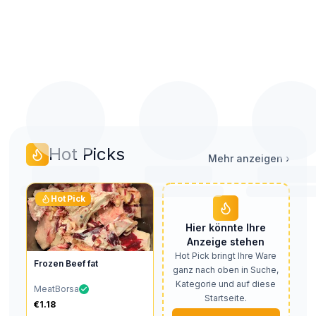
Zuschnitte, Bäuche und
Edelstücke, Abschnitte,
Geflügel i
Abschnitte
Rippchen
Großmengen 
Verarbeite
Hot Picks
Mehr anzeigen
›
Hot Pick
Hier könnte Ihre
Anzeige stehen
Hot Pick bringt Ihre Ware
Frozen Beef fat
ganz nach oben in Suche,
Kategorie und auf diese
MeatBorsa
Startseite.
€1.18