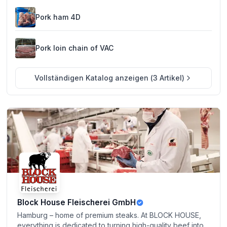
Pork ham 4D
Pork loin chain of VAC
Vollständigen Katalog anzeigen
(
3
Artikel
)
Block House Fleischerei GmbH
Hamburg – home of premium steaks. At BLOCK HOUSE,
everything is dedicated to turning high-quality beef into