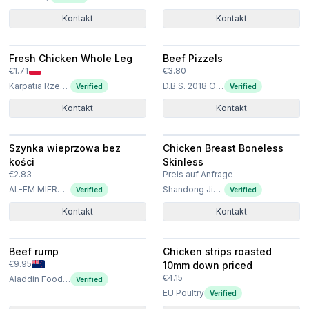
Kontakt
Kontakt
Fresh Chicken Whole Leg
Beef Pizzels
€1.71
€3.80
Karpatia Rzeszów Sp. z o.o.
D.B.S. 2018 OOD
Verified
Verified
Kontakt
Kontakt
Szynka wieprzowa bez
Chicken Breast Boneless
kości
Skinless
€2.83
Preis auf Anfrage
AL-EM MIERNIK SPÓŁKA Z OGRANICZONĄ ODPOWIEDZIALNOŚCIĄ
Shandong Jierun International Trade Co., Ltd
Verified
Verified
Kontakt
Kontakt
Beef rump
Chicken strips roasted
€9.95
10mm down priced
€4.15
Aladdin Food Solutions Ltd
Verified
EU Poultry
Verified