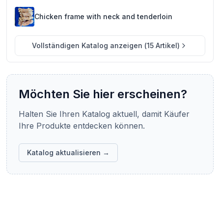
chicken cuts, ensuring stable and efficient supply for
export. Our halal certification is officially recognized by
Chicken frame with neck and tenderloin
JAKIM (Malaysia), BPJPH (Indonesia), GAC (GCC), and
HAK (Turkey). With these recognitions, our products fully
comply with halal standards and are eligible for export to
Vollständigen Katalog anzeigen
(
15
Artikel
)
Malaysia, Indonesia, GCC countries, Turkey, Singapore,
Brunei, Central Asia, the Middle East, and global Muslim
markets.
Möchten Sie hier erscheinen?
Halten Sie Ihren Katalog aktuell, damit Käufer
Ihre Produkte entdecken können.
Katalog aktualisieren →