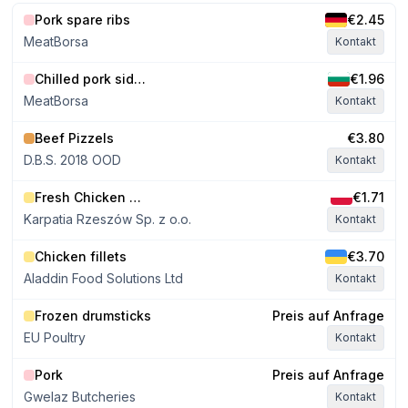
Pork spare ribs
€2.45
MeatBorsa
Kontakt
Chilled pork sides E class, without jowls, 39-41 kg
€1.96
MeatBorsa
Kontakt
Beef Pizzels
€3.80
D.B.S. 2018 OOD
Kontakt
Fresh Chicken Whole Leg
€1.71
Karpatia Rzeszów Sp. z o.o.
Kontakt
Chicken fillets
€3.70
Aladdin Food Solutions Ltd
Kontakt
Frozen drumsticks
Preis auf Anfrage
EU Poultry
Kontakt
Pork
Preis auf Anfrage
Gwelaz Butcheries
Kontakt