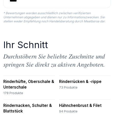
* Bewertungen werden ausschließlich zwischen verifizierten
Unternehmen abgegeben und dienen nur zu Informationszwecken. Sie
stellen weder Empfehlung noch Handelsberatung durch Meatborsa dar.
Ihr Schnitt
Durchstöbern Sie beliebte Zuschnitte und
springen Sie direkt zu aktiven Angeboten.
Rinderhüfte, Oberschale &
Rinderrücken & -rippe
Unterschale
73
Produkte
178
Produkte
Rindernacken, Schulter &
Hähnchenbrust & Filet
Blattstück
94
Produkte