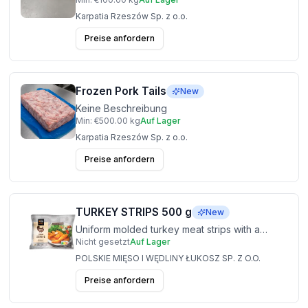
Karpatia Rzeszów Sp. z o.o.
Preise anfordern
Frozen Pork Tails
New
Keine Beschreibung
Min:
€500.00
kg
Auf Lager
Karpatia Rzeszów Sp. z o.o.
Preise anfordern
TURKEY STRIPS 500 g
New
Uniform molded turkey meat strips with a
Nicht gesetzt
Auf Lager
stable structure, providing a repeatable
weight and convenient organization in the
POLSKIE MIĘSO I WĘDLINY ŁUKOSZ SP. Z O.O.
kitchen. Ideal for salads, tortillas and dinner
Preise anfordern
dishes.