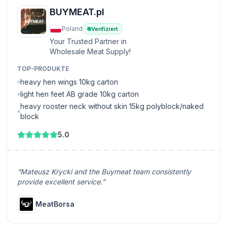
BUYMEAT.pl
Poland
Verifiziert
Your Trusted Partner in
Wholesale Meat Supply!
TOP-PRODUKTE
heavy hen wings 10kg carton
light hen feet AB grade 10kg carton
heavy rooster neck without skin 15kg polyblock/naked
block
5.0
“Mateusz Krycki and the Buymeat team consistently
provide excellent service.”
MeatBorsa