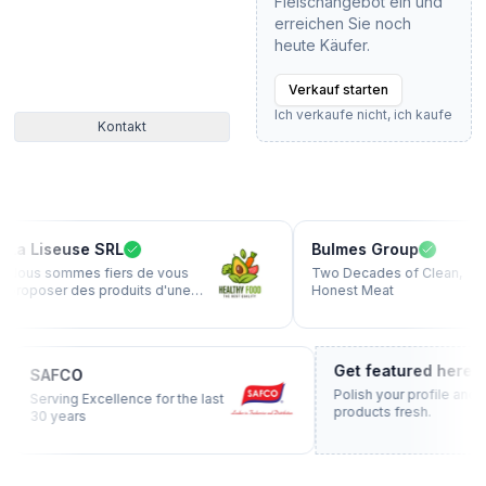
Fleischangebot ein und
erreichen Sie noch
heute Käufer.
Verkauf starten
Ich verkaufe nicht, ich kaufe
Kontakt
SRL
Bulmes Group
iers de vous
Two Decades of Clean,
roduits d'une
Honest Meat
tionnelle.
ent envers la
rabilité est sans
 une variété de
Get fe
SAFCO
ement de la
Polish 
en
Serving Excellence for the last
product
30 years
ln,
ten
Sie