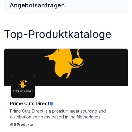
Angebotsanfragen
.
Top-Produktkataloge
Prime Cuts Direct
Prime Cuts Direct is a premium meat sourcing and
distribution company based in the Netherlands,
specializing in high-quality beef and specialty cuts from
6
Produkte
trusted global producers. We focus on delivering