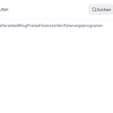
Fleisch kaufen
Fleisch verkaufen
ufen
Suchen
ieferanten
Blog
Preise
Finanzen
Verifizierungsprogramm