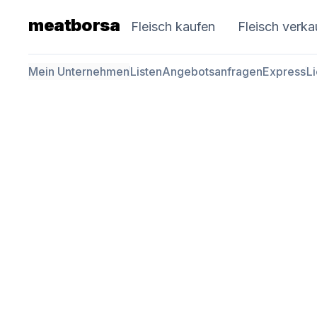
meatborsa
Fleisch kaufen
Fleisch verka
Mein Unternehmen
Listen
Angebotsanfragen
Express
L