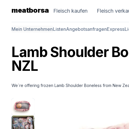
meatborsa
Fleisch kaufen
Fleisch verka
Mein Unternehmen
Listen
Angebotsanfragen
Express
L
Lamb Shoulder Bo
NZL
We´re offering frozen Lamb Shoulder Boneless from New Zea