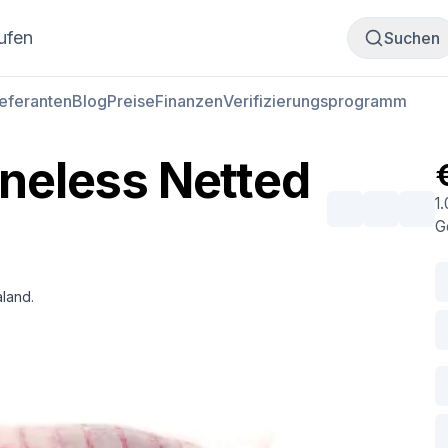
Fleisch kaufen
Fleisch verkaufen
ufen
Suchen
ieferanten
Blog
Preise
Finanzen
Verifizierungsprogramm
neless Netted
1
G
land.