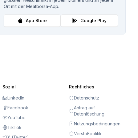
globalen Fleischmarkt in jedem Moment und an jedem
Ort mit der Meatborsa-App.
App Store
Google Play
Sozial
Rechtliches
LinkedIn
Datenschutz
Facebook
Antrag auf
Datenlöschung
YouTube
Nutzungsbedingungen
TikTok
Verstoßpolitik
X (Twitter)