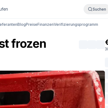
Fleisch kaufen
Fleisch verkaufen
ufen
Suchen
ieferanten
Blog
Preise
Finanzen
Verifizierungsprogramm
st frozen
3