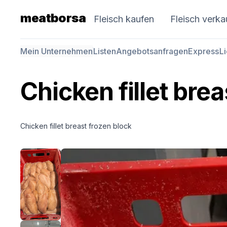
meatborsa
Fleisch kaufen
Fleisch verka
Mein Unternehmen
Listen
Angebotsanfragen
Express
L
Chicken fillet brea
Chicken fillet breast frozen block