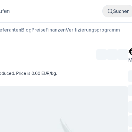
Fleisch kaufen
Fleisch verkaufen
ufen
Suchen
ieferanten
Blog
Preise
Finanzen
Verifizierungsprogramm
M
oduced. Price is 0.60 EUR/kg.