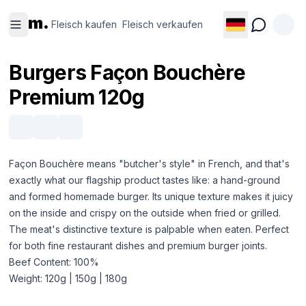
Fleisch
Fleisch
m.
kaufen
verkaufen
Fleisch kaufen
Fleisch verkaufen
Burgers Façon Bouchère
Premium 120g
Façon Bouchère means "butcher's style" in French, and that's
exactly what our flagship product tastes like: a hand-ground
and formed homemade burger. Its unique texture makes it juicy
on the inside and crispy on the outside when fried or grilled.
The meat's distinctive texture is palpable when eaten. Perfect
for both fine restaurant dishes and premium burger joints.
Beef Content: 100%
Weight: 120g | 150g | 180g