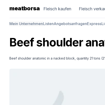
meatborsa
Fleisch kaufen
Fleisch verka
Mein Unternehmen
Listen
Angebotsanfragen
Express
L
Beef shoulder an
Beef shoulder anatomic in a nacked block, quantity 21 tons (2