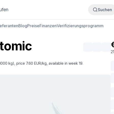
Fleisch kaufen
Fleisch verkaufen
ufen
Suchen
ieferanten
Blog
Preise
Finanzen
Verifizierungsprogramm
atomic
2
1000 kg), price 7.60 EUR/kg, available in week 19.