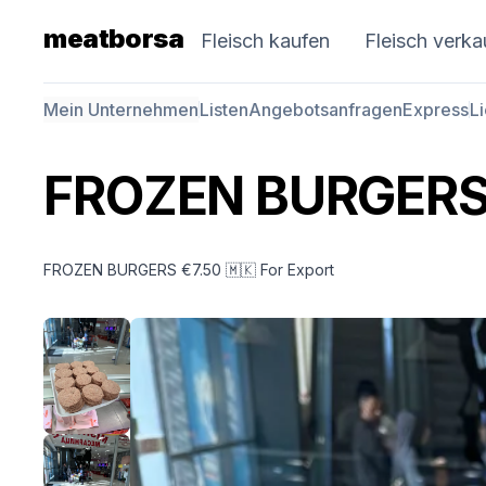
meatborsa
Fleisch kaufen
Fleisch verka
Mein Unternehmen
Listen
Angebotsanfragen
Express
L
FROZEN BURGERS 
FROZEN BURGERS €7.50 🇲🇰 For Export