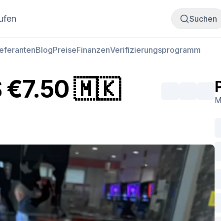
Fleisch kaufen
Fleisch verkaufen
ufen
Suchen
ieferanten
Blog
Preise
Finanzen
Verifizierungsprogramm
€7.50 🇲🇰
M