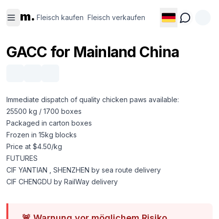
Fleisch
Fleisch
m.
kaufen
verkaufen
Fleisch kaufen
Fleisch verkaufen
GACC for Mainland China
Immediate dispatch of quality chicken paws available:
25500 kg / 1700 boxes
Packaged in carton boxes
Frozen in 15kg blocks
Price at $4.50/kg
FUTURES
CIF YANTIAN , SHENZHEN by sea route delivery
CIF CHENGDU by RailWay delivery
🚨
Warnung vor möglichem Risiko