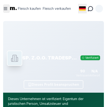
Fleisch
Fleisch
m.
kaufen
verkaufen
Fleisch kaufen
Fleisch verkaufen
SP. Z.O.O. TRADESPHARE
Verifiziert
90
N/A
Vertrauen
Antwort
Dieses Profil beanspruchen
Dieses Unternehmen ist verifiziert: Eigentum der
juristischen Person, Umsatzsteuer und