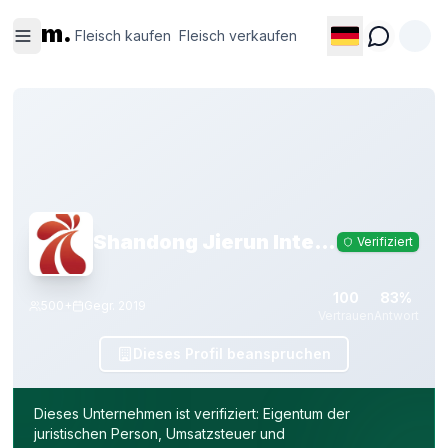
Fleisch
Fleisch
m.
kaufen
verkaufen
Fleisch kaufen
Fleisch verkaufen
Shandong Jierun International Trade Co., Ltd
Verifiziert
100
83%
500+
Gegr.
2019
Vertrauen
Antwort
Dieses Profil beanspruchen
Dieses Unternehmen ist verifiziert: Eigentum der
juristischen Person, Umsatzsteuer und