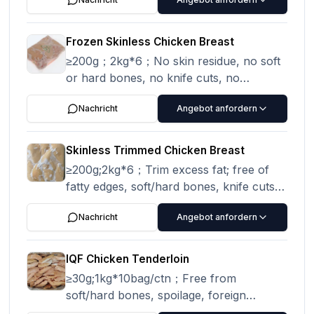
no severe blood clots.
Frozen Skinless Chicken Breast
≥200g；2kg*6；No skin residue, no soft
or hard bones, no knife cuts, no
spoilage, no foreign objects or impurities,
Nachricht
Angebot anfordern
no severe blood clots. Blood clots larger
than 2 cm² are unacceptable; blood clots
smaller than 2 cm² shall not exceed 2%
Skinless Trimmed Chicken Breast
of the sampled quantity. Packed in
≥200g;2kg*6；Trim excess fat; free of
arranged (tray pack) style.
fatty edges, soft/hard bones, knife cuts,
spoilage, foreign matter/impurities, and
Nachricht
Angebot anfordern
severe blood clots. Blood clots exceeding
2 cm² are prohibited. Clots under 2 cm²
shall not exceed 2% of the sampled
IQF Chicken Tenderloin
quantity. Products must be individually
≥30g;1kg*10bag/ctn；Free from
arranged and packaged.
soft/hard bones, spoilage, foreign
matter/impurities, and severe blood clots.