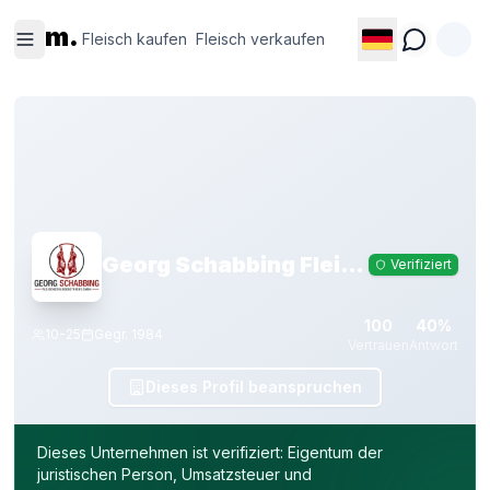
Fleisch
Fleisch
m.
kaufen
verkaufen
Fleisch kaufen
Fleisch verkaufen
Georg Schabbing Fleischzerlegebetriebs GmbH
Verifiziert
100
40%
10-25
Gegr.
1984
Vertrauen
Antwort
Dieses Profil beanspruchen
Dieses Unternehmen ist verifiziert: Eigentum der
juristischen Person, Umsatzsteuer und