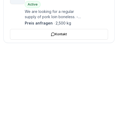
Active
We are looking for a regular
supply of pork loin boneless. -
Quantity desired is approximately
Preis anfragen
·
2,500
kg
2-3 tons per week.
Kontakt