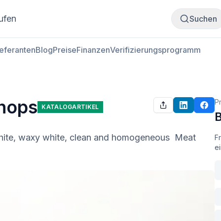
Fleisch kaufen
Fleisch verkaufen
ufen
Suchen
ieferanten
Blog
Preise
Finanzen
Verifizierungsprogramm
Chops
Pr
KATALOGARTIKEL
B
hite, waxy white, clean and homogeneous  Meat 
Fr
ei