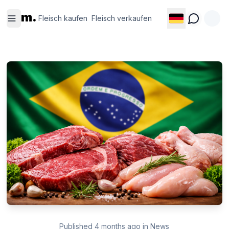
Fleisch
Fleisch
m.
kaufen
verkaufen
Fleisch kaufen
Fleisch verkaufen
Published
4 months ago
in
News